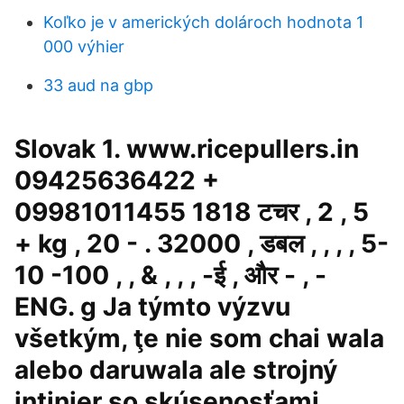
Koľko je v amerických dolároch hodnota 1
000 výhier
33 aud na gbp
Slovak 1. www.ricepullers.in
09425636422 +
09981011455 1818 टचर , 2 , 5
+ kg , 20 - . 32000 , डबल , , , , 5-
10 -100 , , & , , , -ई , और - , -
ENG. g Ja týmto výzvu
všetkým, ţe nie som chai wala
alebo daruwala ale strojný
inţinier so skúsenosťami