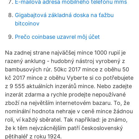
E-mailová adresa mobilného telefónu mms
Gigabajtová základná doska na ťažbu
bitcoinov
Prečo coinbase uzavrel môj účet
Na zadnej strane najväčšej mince 1000 rupií je
razený anklung - hudobný nástroj vyrobený z
bambusových rúr. 50kc 2017 mince z oběhu 50
kč 2017 mince z oběhu Vyberte si co potřebujete
z 9 555 aktuálních inzerátů mince. Nebo zadejte
inzerát zdarma a rychle prodejte nepoužívané
zboží na největším internetovém bazaru. To, že
nominální hodnota nehraje v ceně mince žádnou
roli, ví každý sběratel. Tak například: je známo,
že k těm nejvzácnějším patří československý
pětihaléř z roku 1924.