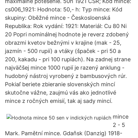
maximálne potešenie. 50h 1921 ČSR; Kód mince:
cs006_1921: Hodnota: 50,- h: Typ mince: Kód
skupiny: Oběžné mince - Českosloenská
Republika: Rok vydání: 1921: Materiál: Cu 80 Ni
20 Popri nominálnej hodnote je reverz zdobený
obrazmi kvetov bežnými v krajine (mak - 25,
jazmín - 500 rupií) a vtáky (špaček - pri 50 a
200, kakadu - pri 100 rupiách). Na zadnej strane
najväčšej mince 1000 rupií je razený anklung -
hudobný nástroj vyrobený z bambusových rúr.
Pokiaľ beriete zbieranie slovenských mincí
skutočne vážne, zaujmú vás ako jednotlivé
mince z ročných emisií, tak aj sady mincí.
mince
2 - 5
Mark. Pamětní mince. Gdaňsk (Danzig) 1918-