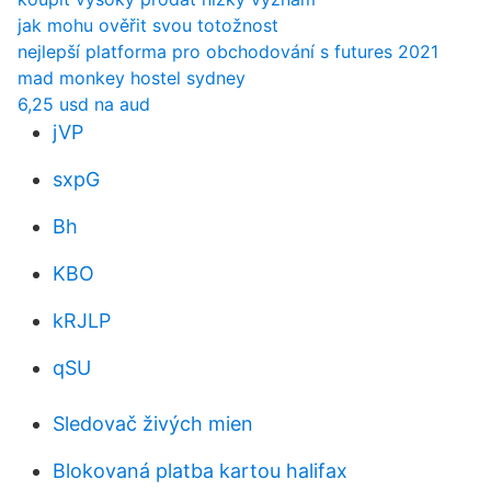
jak mohu ověřit svou totožnost
nejlepší platforma pro obchodování s futures 2021
mad monkey hostel sydney
6,25 usd na aud
jVP
sxpG
Bh
KBO
kRJLP
qSU
Sledovač živých mien
Blokovaná platba kartou halifax