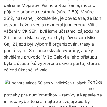
dali sme Mojžišovi Písmo a Rozlíšenie, možno
pôjdete priamou cestou!» (súra 2:50). V súre
25:2, nazvanej „Rozlíšenie“, je povedané, že Boh
«stvoril každú vec a rozmeral ju mierou». Milí a
vážení v CK SEN, byli jsme účastníci zájezdu na
Sri Lanku a Maledivy, kde byl průvodcem Mišo
Gaj. Zájezd byl výborně organizován, trasy a
památky na Sri Lance skvěle vybrány, a díky
skvělému průvodci Mišo Gajovi a jeho přístupu
byla z účastníků vytvořena skvělá parta, která si
zájezd úžasně užívala.
Ponúka
me
potreby pre numizmatikov – rámiky a kapsule na
mince. Vyberte si a majte zo svojej zbierky