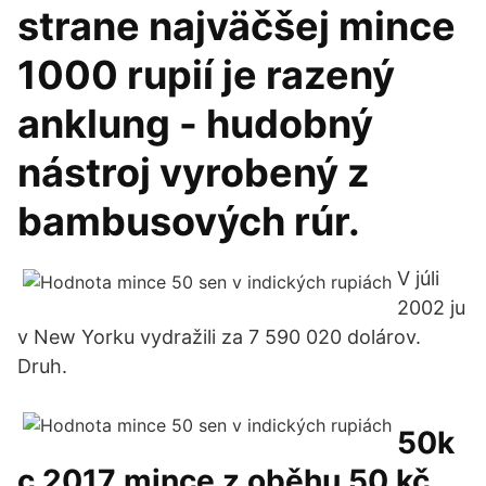
strane najväčšej mince
1000 rupií je razený
anklung - hudobný
nástroj vyrobený z
bambusových rúr.
V júli
2002 ju
v New Yorku vydražili za 7 590 020 dolárov.
Druh.
50k
c 2017 mince z oběhu 50 kč