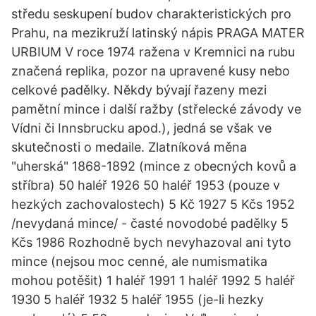
středu seskupení budov charakteristických pro
Prahu, na mezikruží latinský nápis PRAGA MATER
URBIUM V roce 1974 ražena v Kremnici na rubu
značená replika, pozor na upravené kusy nebo
celkové padělky. Někdy bývají řazeny mezi
pamětní mince i další ražby (střelecké závody ve
Vídni či Innsbrucku apod.), jedná se však ve
skutečnosti o medaile. Zlatníková měna
"uherská" 1868-1892 (mince z obecných kovů a
stříbra) 50 haléř 1926 50 haléř 1953 (pouze v
hezkých zachovalostech) 5 Kč 1927 5 Kčs 1952
/nevydaná mince/ - časté novodobé padělky 5
Kčs 1986 Rozhodně bych nevyhazoval ani tyto
mince (nejsou moc cenné, ale numismatika
mohou potěšit) 1 haléř 1991 1 haléř 1992 5 haléř
1930 5 haléř 1932 5 haléř 1955 (je-li hezky