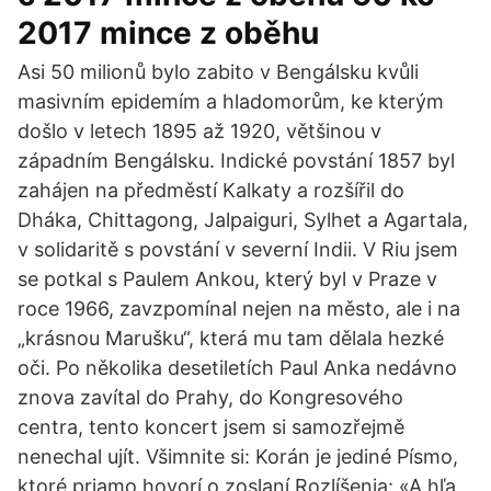
2017 mince z oběhu
Asi 50 milionů bylo zabito v Bengálsku kvůli
masivním epidemím a hladomorům, ke kterým
došlo v letech 1895 až 1920, většinou v
západním Bengálsku. Indické povstání 1857 byl
zahájen na předměstí Kalkaty a rozšířil do
Dháka, Chittagong, Jalpaiguri, Sylhet a Agartala,
v solidaritě s povstání v severní Indii. V Riu jsem
se potkal s Paulem Ankou, který byl v Praze v
roce 1966, zavzpomínal nejen na město, ale i na
„krásnou Marušku“, která mu tam dělala hezké
oči. Po několika desetiletích Paul Anka nedávno
znova zavítal do Prahy, do Kongresového
centra, tento koncert jsem si samozřejmě
nenechal ujít. Všimnite si: Korán je jediné Písmo,
ktoré priamo hovorí o zoslaní Rozlíšenia: «A hľa,