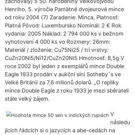
zachovalý) 5 50. narodeniny Veľkovojvodu
Henriho, 5. výročie Pamätné dvojeurové mince
od roku 2004 (7) Zaradenie: Minca, Platnosť:
Platná Pôvod: Luxembursko Nominál: 2 € Rok
vydania: 2005 Náklad: 2 794 000 ks v bežnom
vyhotovení 4 000 ks vo Rozmery: 26mm:
Materiál / zloženie: Cu75Ni25 / tri vrstvy:
CuZn20Ni5/Ni12/CuZn20Ni5 Hmotnosť: 8,5g V
roce 2002 byl jeden z exemplářů mince Double
Eagle 1933 prodán v aukční síni Sotheby´s ve
Velké Británii za 7,6 milionů dolarů. „O repliky
mince Double Eagle z roku 1933 je mezi sběrateli
stále velký zájem.
V
následu
jících řádcích si o jazycích a abe-cedách na