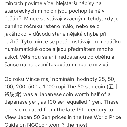
mincích povíme více. Nejstarší nápisy na
starořeckých mincích jsou pochopitelně v
řečtině. Mince se stávají vzácnými tehdy, kdy je
daného ročníku raženo málo, nebo se z
jakéhokoliv důvodu stane nějaká chyba při
ražbě. Tyto mince se poté dostávají do hledáčku
numismatické obce a jsou předmětem mnoha
aukcí. Většinou se ani nedostanou do oběhu a
šance na nalezení takovéto mince je mizivá.
Od roku Mince mají nominální hodnoty 25, 50,
100, 200, 500 a 1000 rupi The 50 sen coin (五十
銭硬貨) was a Japanese coin worth half of a
Japanese yen, as 100 sen equalled 1 yen. These
coins circulated from the late 19th century to
View Japan 50 Sen prices in the free World Price
Guide on NGCcoin.com ? the most