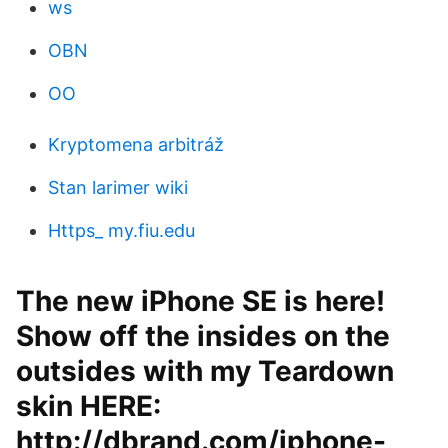
ws
OBN
OO
Kryptomena arbitráž
Stan larimer wiki
Https_ my.fiu.edu
The new iPhone SE is here!
Show off the insides on the
outsides with my Teardown
skin HERE:
http://dbrand.com/iphone-