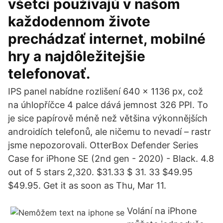
všetci používajú v našom
každodennom živote
prechádzať internet, mobilné
hry a najdôležitejšie
telefonovať.
IPS panel nabídne rozlišení 640 x 1136 px, což
na úhlopříčce 4 palce dává jemnost 326 PPI. To
je sice papírově méně než většina výkonnějších
androidích telefonů, ale ničemu to nevadí – rastr
jsme nepozorovali. OtterBox Defender Series
Case for iPhone SE (2nd gen - 2020) - Black. 4.8
out of 5 stars 2,320. $31.33 $ 31. 33 $49.95
$49.95. Get it as soon as Thu, Mar 11.
Volání na iPhone