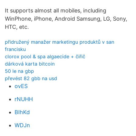
It supports almost all mobiles, including
WinPhone, iPhone, Android Samsung, LG, Sony,
HTC, etc.
přidružený manažer marketingu produktů v san
francisku
clorox pool & spa algaecide + čiřič
dárková karta bitcoin
50 le na gbp
převést 82 gbb na usd
ovES
rNUHH
BIhKd
WDJn