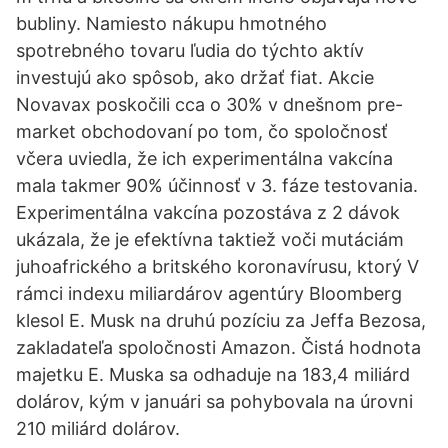
bubliny. Namiesto nákupu hmotného
spotrebného tovaru ľudia do týchto aktív
investujú ako spôsob, ako držať fiat. Akcie
Novavax poskočili cca o 30% v dnešnom pre-
market obchodovaní po tom, čo spoločnosť
včera uviedla, že ich experimentálna vakcína
mala takmer 90% účinnosť v 3. fáze testovania.
Experimentálna vakcína pozostáva z 2 dávok
ukázala, že je efektívna taktiež voči mutáciám
juhoafrického a britského koronavírusu, ktorý V
rámci indexu miliardárov agentúry Bloomberg
klesol E. Musk na druhú pozíciu za Jeffa Bezosa,
zakladateľa spoločnosti Amazon. Čistá hodnota
majetku E. Muska sa odhaduje na 183,4 miliárd
dolárov, kým v januári sa pohybovala na úrovni
210 miliárd dolárov.