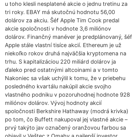
u toho klesli nesplatené akcie o jednu tretinu za
tri roky. EBAY má skutočnú hodnotu 56,00
dolárov za akciu. Šéf Apple Tim Cook predal
akcie spoločnosti v hodnote 3,6 miliónov
dolárov. Finančný manéver je predplánovaný, šéf
Apple stále vlastní tisíce akcií. Ethereum je už
niekoľko rokov druhá najväčšia kryptomena na
trhu. S kapitalizáciou 220 miliárd dolárov ja
ďaleko pred ostatnými altcoinami a v tomto
Nakoniec sa však uchýlil k tomu, že v priebehu
posledného kvartálu nakúpil akcie svojho
vlastného podniku v pozoruhodnej hodnote 928
miliónov dolárov. Vývoj hodnoty akcií
spoločnosti Berkshire Hathaway (modrá krivka)
po tom, čo Buffett nakupoval jej vlastné akcie –
prvý takýto jav označený oranžovou farbou sa
objavil v Veštec z Omahy a najlepší investor