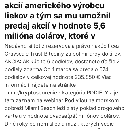
akcií amerického výrobcu
liekov a tým sa mu umožnil
predaj akcií v hodnote 5,6
milióna dolárov, ktoré v
Nedávno si totiž rezervovala právo nakúpiť cez
Grayscale Trust Bitcoiny za pol miliardy dolárov.
AKCIA: Ak kúpite 6 podielov, dostanete ďalšie 2
podiely zdarma Od 1 marca sa predalo 674
podielov v celkovej hodnote 235.850 € Viac
informácii nájdete na stránke
m.me/kryptosporenie - kategória PODIELY a je
tam záznam na webinár Pod vilou na morskom
pobreží Miami Beach leží zlatý poklad drogového
kartelu v hodnote dvadsaťpäť miliónov dolárov.
Dlhé roky po ňom sliedia muži, ktorých vedie