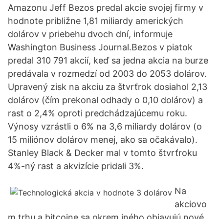
Amazonu Jeff Bezos predal akcie svojej firmy v
hodnote približne 1,81 miliardy amerických
dolárov v priebehu dvoch dní, informuje
Washington Business Journal.Bezos v piatok
predal 310 791 akcií, keď sa jedna akcia na burze
predávala v rozmedzí od 2003 do 2053 dolárov.
Upravený zisk na akciu za štvrťrok dosiahol 2,13
dolárov (čím prekonal odhady o 0,10 dolárov) a
rast o 2,4% oproti predchádzajúcemu roku.
Výnosy vzrástli o 6% na 3,6 miliardy dolárov (o
15 miliónov dolárov menej, ako sa očakávalo).
Stanley Black & Decker mal v tomto štvrťroku
4%-ný rast a akvizície pridali 3%.
Na
akciovo
m trhu a bitcoine sa okrem iného objavujú nové