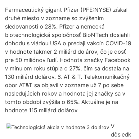
Farmaceutický gigant Pfizer (PFE:NYSE) získal
druhé miesto v zozname so zvýšením
sledovanosti o 28%. Pfizer a nemecká
biotechnologická spoločnosť BioNTech dosiahli
dohodu s vládou USA o predaji vakcín COVID-19
v hodnote takmer 2 miliárd dolárov, čo je dosť
pre 50 miliónov ľudí. Hodnota značky Facebook
v minulom roku stúpla o 27%, čím sa dostala na
130 miliárd dolárov. 6. AT & T. Telekomunikačný
obor AT&T sa objavil v zozname už 7 po sebe
nasledujúcich rokov a hodnota jej značky sa v
tomto období zvýšila o 65%. Aktuálne je na
hodnote 115 miliárd dolárov.
V
dôsledk