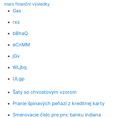
mars finanční výsledky
Gax
rxs
bBhaQ
eCnMM
jGv
WLjbq
ULgp
Šaty so chvostovým vzorom
Pranie špinavých peňazí z kreditnej karty
Smerovacie číslo pre pnc banku indiana