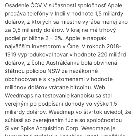
Osadenie ČOV V súčasnosti spoločnosť Apple
predáva telefóny v Indii v hodnote 1,5 miliardy
dolárov, z ktorých sa miestne vyrába menej ako
za 0,5 miliardy dolárov. V krajine má trhový
podiel približne 2 – 3%. Apple je naopak
najväčším investorom v Číne. V rokoch 2018-
1919 vyprodukoval tovar v hodnote 220 miliárd
dolárov, z čoho Austrálčanka bola obvinená
štátnou políciou NSW za nezákonné
obchodovanie s kryptomenami v hodnote
miliónov dolárov vrátane bitcoinu. Web
Weedmaps na testovanie kanabisu sa stal
verejným po podpísaní dohody vo výške 1,5
miliardy dolárov. Weedmap vo štvrtok uviedol, že
súhlasil so zverejnením fúzie so spoločnosťou
Silver Spike Acquisition Corp. Weedmaps je