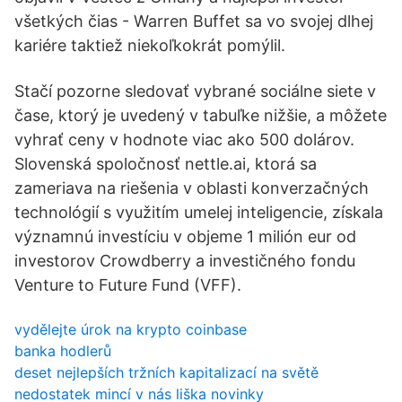
všetkých čias - Warren Buffet sa vo svojej dlhej
kariére taktiež niekoľkokrát pomýlil.
Stačí pozorne sledovať vybrané sociálne siete v
čase, ktorý je uvedený v tabuľke nižšie, a môžete
vyhrať ceny v hodnote viac ako 500 dolárov.
Slovenská spoločnosť nettle.ai, ktorá sa
zameriava na riešenia v oblasti konverzačných
technológií s využitím umelej inteligencie, získala
významnú investíciu v objeme 1 milión eur od
investorov Crowdberry a investičného fondu
Venture to Future Fund (VFF).
vydělejte úrok na krypto coinbase
banka hodlerů
deset nejlepších tržních kapitalizací na světě
nedostatek mincí v nás liška novinky