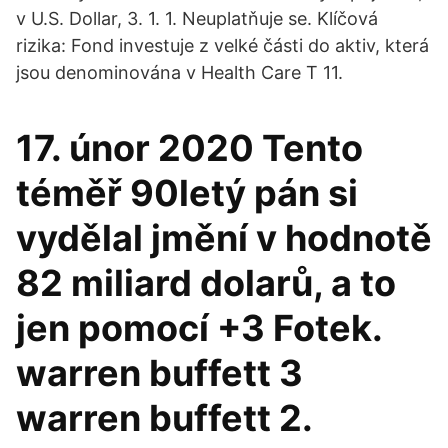
v U.S. Dollar, 3. 1. 1. Neuplatňuje se. Klíčová
rizika: Fond investuje z velké části do aktiv, která
jsou denominována v Health Care T 11.
17. únor 2020 Tento
téměř 90letý pán si
vydělal jmění v hodnotě
82 miliard dolarů, a to
jen pomocí +3 Fotek.
warren buffett 3
warren buffett 2.