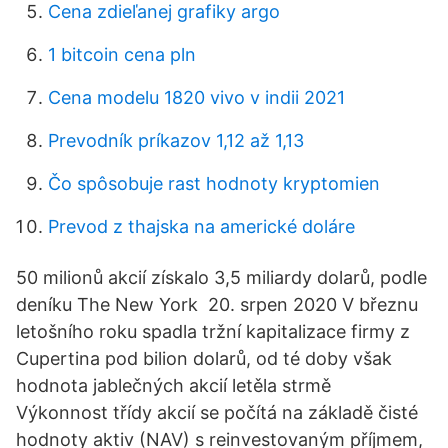
Cena zdieľanej grafiky argo
1 bitcoin cena pln
Cena modelu 1820 vivo v indii 2021
Prevodník príkazov 1,12 až 1,13
Čo spôsobuje rast hodnoty kryptomien
Prevod z thajska na americké doláre
50 milionů akcií získalo 3,5 miliardy dolarů, podle
deníku The New York 20. srpen 2020 V březnu
letošního roku spadla tržní kapitalizace firmy z
Cupertina pod bilion dolarů, od té doby však
hodnota jablečných akcií letěla strmě
Výkonnost třídy akcií se počítá na základě čisté
hodnoty aktiv (NAV) s reinvestovaným příjmem,